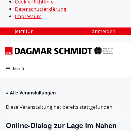
Cookie-Richtlinie
Datenschutzerklärung
Impressum
Zum
Jetzt für
„Urlaub in der Heimat“
anmelden.
Inhalt
springen
Menü
« Alle Veranstaltungen
Diese Veranstaltung hat bereits stattgefunden.
Online-Dialog zur Lage im Nahen