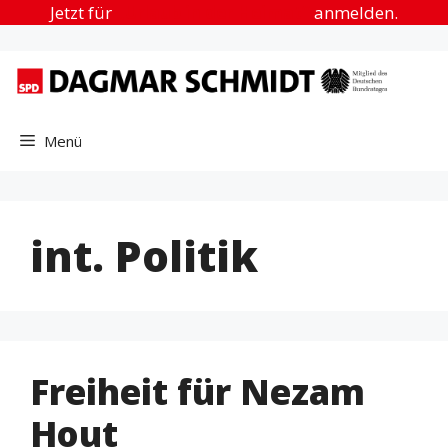
Zum
Jetzt für
„Urlaub in der Heimat“
anmelden.
Inhalt
springen
Menü
int. Politik
Freiheit für Nezam
Hout