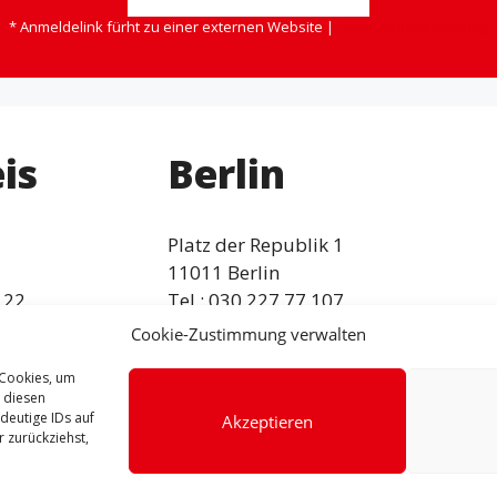
* Anmeldelink fürht zu einer externen Website |
Datenschutzerklärung
is
Berlin
Platz der Republik 1
11011 Berlin
 22
Tel.: 030 227 77 107
Fax: 030 227 76 108
Cookie-Zustimmung verwalten
 Cookies, um
bundestag.de
dagmar.schmidt@bundestag.de
 diesen
deutige IDs auf
Akzeptieren
 zurückziehst,
Impressum
Datenschutzerklärung
Facebook
Instagram