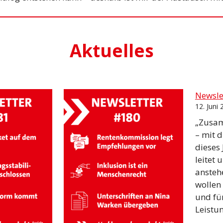
Aktuelles
Newsle
12. Juni
„Zusam
– mit d
dieses 
leitet 
ansteh
wollen
und fü
Leistu