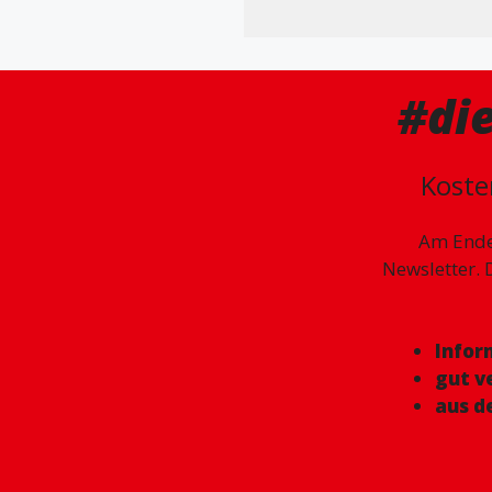
#di
Koste
Am Ende
Newsletter. 
Infor
gut v
aus d