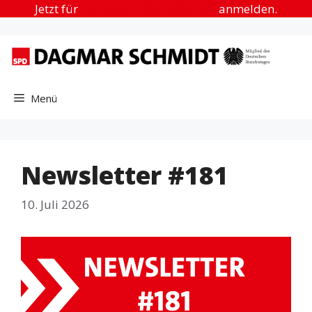
Zum
Jetzt für
„Urlaub in der Heimat“
anmelden.
Inhalt
springen
Menü
Newsletter #181
10. Juli 2026