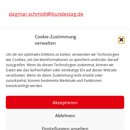
dagmar.schmidt@bundestag.de
Infos
Cookie-Zustimmung
verwalten
Presseanfragen:
Um dir ein optimales Erlebnis zu bieten, verwenden wir Technologien
wie Cookies, um Geräteinformationen zu speichern und/oder darauf
06441 209 25 25
zuzugreifen. Wenn du diesen Technologien zustimmst, können wir
Daten wie das Surfverhalten oder eindeutige IDs auf dieser Website
Pressebilder
verarbeiten. Wenn du deine Zustimmung nicht erteilst oder
zurückziehst, können bestimmte Merkmale und Funktionen
beeinträchtigt werden.
dagmar.schmidt@bundestag.de
Akzeptieren
Impressum
Datenschutzerklärung
Facebook
Ablehnen
Instagram
X
Einstellungen ansehen