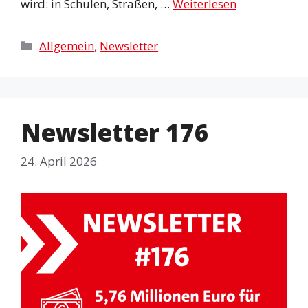
wird: in Schulen, Straßen, …
Weiterlesen
Kategorien
Allgemein
,
Newsletter
Newsletter 176
24. April 2026