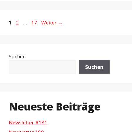
Seite
Seite
Seite
1
2
…
17
Weiter
→
Suchen
Suchen
Neueste Beiträge
Newsletter #181