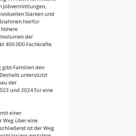
on Jobvermittlungen,
dividuellen Stärken und
ßnahmen hierfür
 höhere
eitvolumen der
kt 400.000 Fachkräfte
 gibt Familien den
 Deshalb unterstützt
bau der
2023 und 2024 für eine
mit einer
er Weg über eine
schließend ist der Weg
rchlässiger gestalten