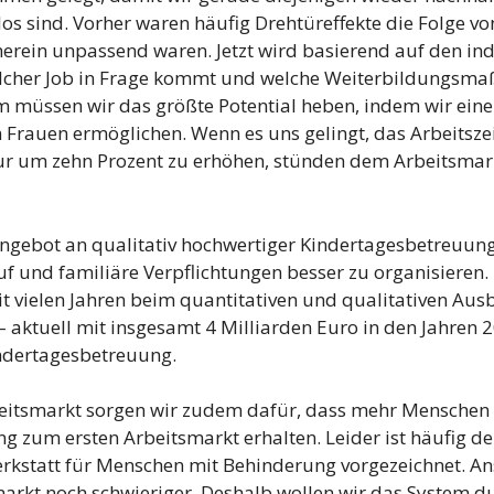
los sind. Vorher waren häufig Drehtüreffekte die Folge v
herein unpassend waren. Jetzt wird basierend auf den in
lcher Job in Frage kommt und welche Weiterbildungsma
 müssen wir das größte Potential heben, indem wir eine
 Frauen ermöglichen. Wenn es uns gelingt, das Arbeitsz
nur um zehn Prozent zu erhöhen, stünden dem Arbeitsmar
ngebot an qualitativ hochwertiger Kindertagesbetreuung
f und familiäre Verpflichtungen besser zu organisieren.
it vielen Jahren beim quantitativen und qualitativen Aus
 aktuell mit insgesamt 4 Milliarden Euro in den Jahren 
indertagesbetreuung.
eitsmarkt sorgen wir zudem dafür, dass mehr Menschen 
g zum ersten Arbeitsmarkt erhalten. Leider ist häufig d
erkstatt für Menschen mit Behinderung vorgezeichnet. An
markt noch schwieriger. Deshalb wollen wir das System du