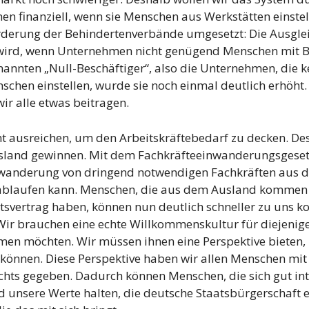
n finanziell, wenn sie Menschen aus Werkstätten einst
Forderung der Behindertenverbände umgesetzt: Die Ausg
g wird, wenn Unternehmen nicht genügend Menschen mit 
enannten „Null-Beschäftiger“, also die Unternehmen, die k
hen einstellen, wurde sie noch einmal deutlich erhöht. 
ir alle etwas beitragen.
cht ausreichen, um den Arbeitskräftebedarf zu decken. D
sland gewinnen. Mit dem Fachkräfteeinwanderungsgeset
uwanderung von dringend notwendigen Fachkräften aus d
ablaufen kann. Menschen, die aus dem Ausland kommen 
tsvertrag haben, können nun deutlich schneller zu uns k
 Wir brauchen eine echte Willkommenskultur für diejenig
n möchten. Wir müssen ihnen eine Perspektive bieten, 
 können. Diese Perspektive haben wir allen Menschen mit
chts gegeben. Dadurch können Menschen, die sich gut int
 unsere Werte halten, die deutsche Staatsbürgerschaft er