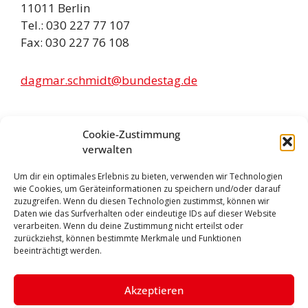
11011 Berlin
Tel.: 030 227 77 107
Fax: 030 227 76 108
dagmar.schmidt@bundestag.de
Infos
Cookie-Zustimmung
verwalten
Presseanfragen:
Um dir ein optimales Erlebnis zu bieten, verwenden wir Technologien
wie Cookies, um Geräteinformationen zu speichern und/oder darauf
06441 209 25 25
zuzugreifen. Wenn du diesen Technologien zustimmst, können wir
Daten wie das Surfverhalten oder eindeutige IDs auf dieser Website
Pressebilder
verarbeiten. Wenn du deine Zustimmung nicht erteilst oder
zurückziehst, können bestimmte Merkmale und Funktionen
beeinträchtigt werden.
dagmar.schmidt@bundestag.de
Akzeptieren