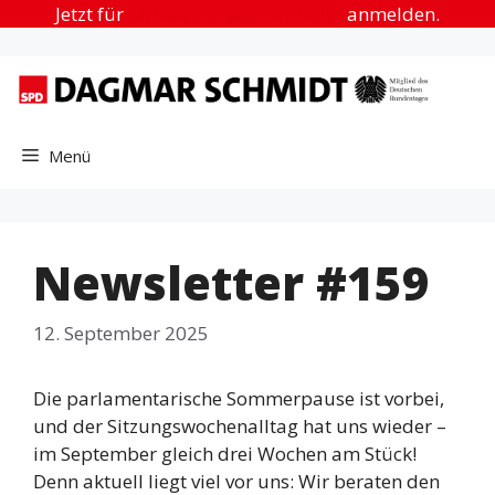
Zum
Jetzt für
„Urlaub in der Heimat“
anmelden.
Inhalt
springen
Menü
Newsletter #159
12. September 2025
Die parlamentarische Sommerpause ist vorbei,
und der Sitzungswochenalltag hat uns wieder –
im September gleich drei Wochen am Stück!
Denn aktuell liegt viel vor uns: Wir beraten den