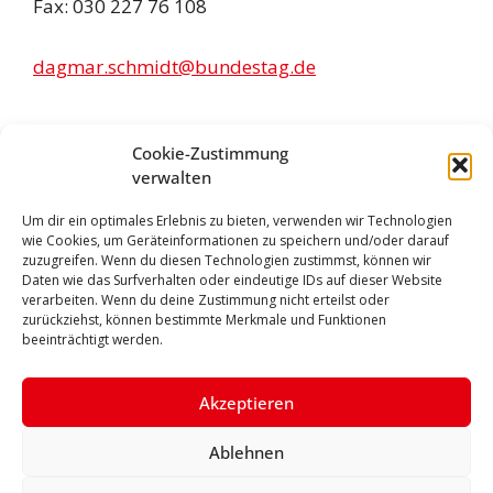
Fax: 030 227 76 108
dagmar.schmidt@bundestag.de
Infos
Cookie-Zustimmung
verwalten
Presseanfragen:
Um dir ein optimales Erlebnis zu bieten, verwenden wir Technologien
wie Cookies, um Geräteinformationen zu speichern und/oder darauf
06441 209 25 25
zuzugreifen. Wenn du diesen Technologien zustimmst, können wir
Daten wie das Surfverhalten oder eindeutige IDs auf dieser Website
Pressebilder
verarbeiten. Wenn du deine Zustimmung nicht erteilst oder
zurückziehst, können bestimmte Merkmale und Funktionen
beeinträchtigt werden.
dagmar.schmidt@bundestag.de
Akzeptieren
Impressum
Datenschutzerklärung
Facebook
Ablehnen
Instagram
X