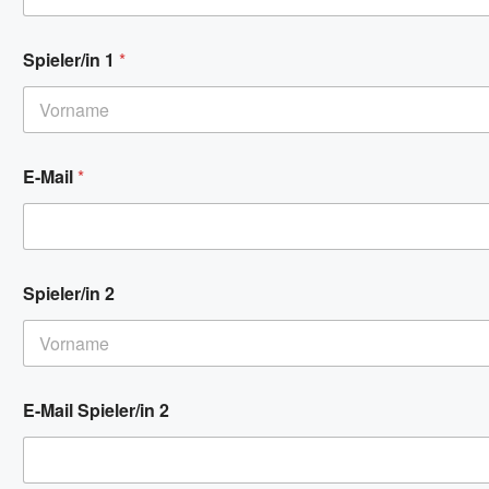
2
Spieler/in 1
*
2
S
p
i
Vorname
e
l
E-Mail
*
e
r
/
i
n
Spieler/in 2
Vorname
E-Mail Spieler/in 2