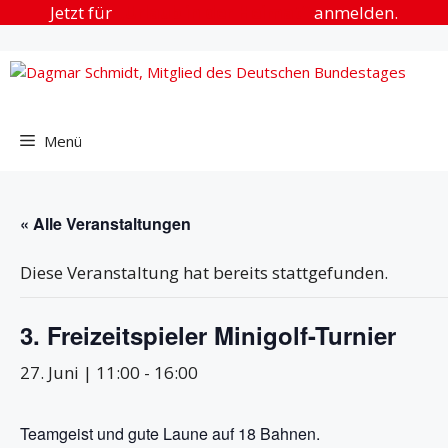
Zum
Jetzt für
„Urlaub in der Heimat“
anmelden.
Inhalt
springen
Menü
« Alle Veranstaltungen
Diese Veranstaltung hat bereits stattgefunden.
3. Freizeitspieler Minigolf-Turnier
27. Juni | 11:00
-
16:00
Teamgeist und gute Laune auf 18 Bahnen.