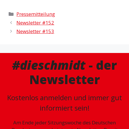
Kategorien
Pressemitteilung
Newsletter #152
Newsletter #153
#dieschmidt
- der
Newsletter
Kostenlos anmelden und immer gut
informiert sein!
Am Ende jeder Sitzungswoche des Deutschen